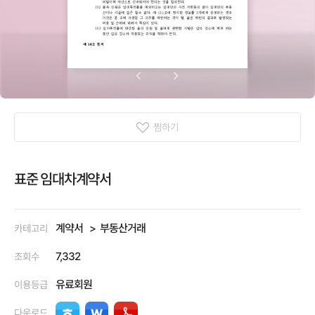
찜하기
표준 임대차계약서
계약서
부동산거래
카테고리
7,332
조회수
유료회원
이용등급
다운로드