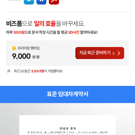
비즈폼
으로
일의 효율
을 바꾸세요.
하루
300
원
으로 문서 작성 시간을 월 평균
20시간
절약하세요!
프리미엄 멤버십
지금 퇴근 준비하기
9,000
원/월
최근
30일
간
3,003명
이 가입했어요!
현
표준 임대차계약서