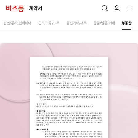
계약서
건설/공사/인테리어
근로/고용/노무
금전거래/채무
물품/납품/거래
부동산