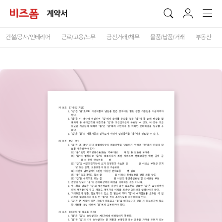
계약서
건설/공사/인테리어
근로/고용/노무
금전거래/채무
물품/납품/거래
부동산