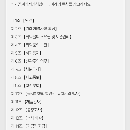
임가공계약서양식입니다. 아래의 목차를 참고하세요
제 1조 【목 적】
제 2조 【거래 개별사항 확정】
제 3조 【위탁물의 소유권 및 보관관리】
제 4조 【위탁품의 보관】
제 5조 【하자통지】
제 6조 【선관주의 의무】
제 7조 【처분금지】
제 8조 【재고통보】
제 9조 【보험부보】
제 10조 【동시이행의 항변권, 유치권의 행사】
제 11조 【제품검사】
제 12조 【공장조사】
제 13조 【손해 배상】
제 14조 【가공임 지급】