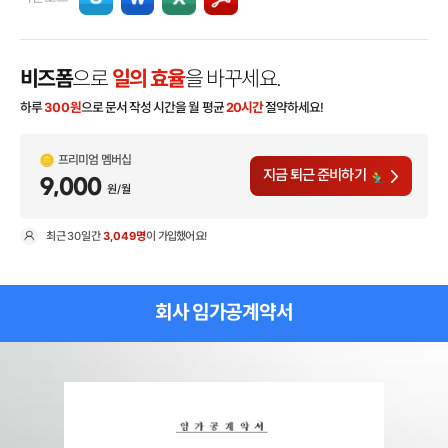
비즈폼
으로
일의 효율
을 바꾸세요.
하루
300
원
으로 문서 작성 시간을 월 평균
20시간
절약하세요!
프리미엄 멤버십
지금 퇴근 준비하기
9,000
원/월
최근
30일
간
3,049명
이 가입했어요!
현
회사 임가공계약서