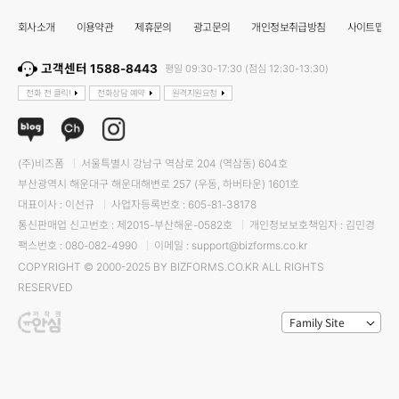
회사소개
이용약관
제휴문의
광고문의
개인정보취급방침
사이트맵
고객센터 1588-8443
평일 09:30-17:30 (점심 12:30-13:30)
전화 전 클릭!
전화상담 예약
원격지원요청
(주)비즈폼
서울특별시 강남구 역삼로 204 (역삼동) 604호
부산광역시 해운대구 해운대해변로 257 (우동, 하버타운) 1601호
대표이사 : 이선규
사업자등록번호 : 605-81-38178
통신판매업 신고번호 : 제2015-부산해운-0582호
개인정보보호책임자 : 김민경
팩스번호 : 080-082-4990
이메일 : support@bizforms.co.kr
COPYRIGHT © 2000-2025 BY BIZFORMS.CO.KR ALL RIGHTS
RESERVED
Family Site