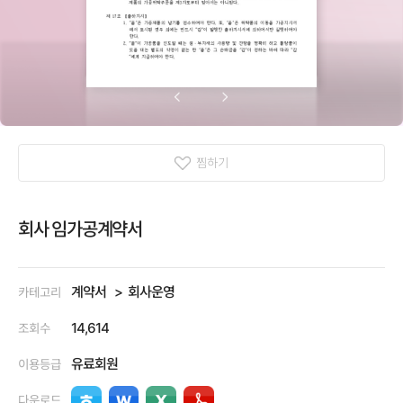
찜하기
회사 임가공계약서
계약서
회사운영
카테고리
14,614
조회수
유료회원
이용등급
다운로드