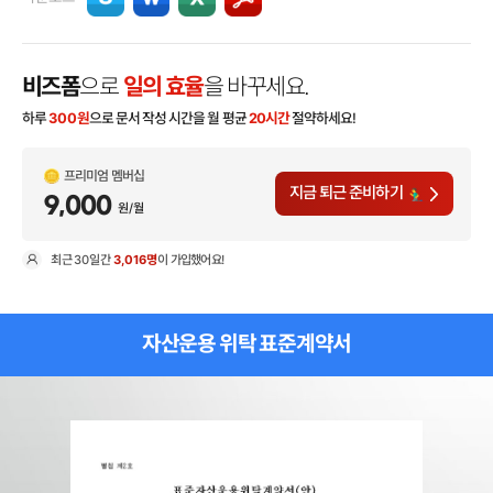
비즈폼
으로
일의 효율
을 바꾸세요.
하루
300
원
으로 문서 작성 시간을 월 평균
20시간
절약하세요!
프리미엄 멤버십
지금 퇴근 준비하기
9,000
원/월
최근
30일
간
3,016명
이 가입했어요!
현
자산운용 위탁 표준계약서