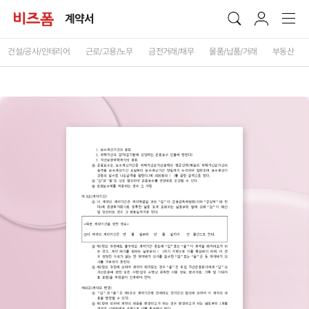
계약서
건설/공사/인테리어
근로/고용/노무
금전거래/채무
물품/납품/거래
부동산