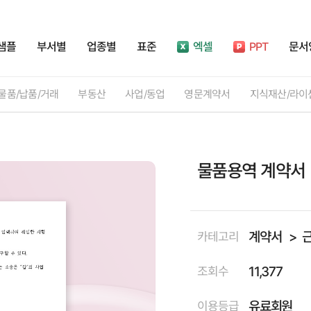
샘플
부서별
업종별
표준
엑셀
PPT
문서
물품/납품/거래
부동산
사업/동업
영문계약서
지식재산/라이
물품용역 계약서
계약서
카테고리
11,377
조회수
유료회원
이용등급