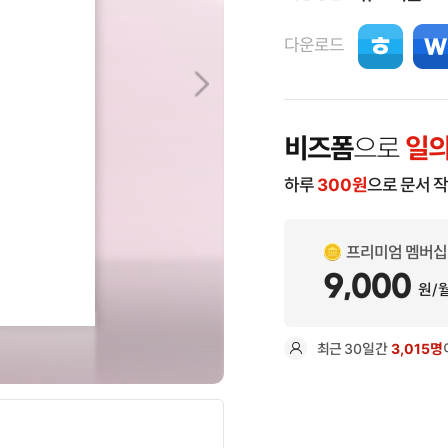
다운로드
비즈폼
으로
일의
하루
300
원
으로 문서 
프리미엄 멤버십
9,000
원/
최근
30일
간
3,015명