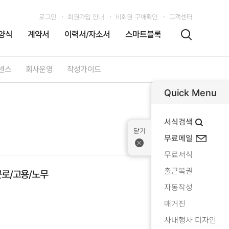
로그인
회원가입 안내
비회원 구매확인
고객센터
양식
계약서
이력서/자소서
스마트블록
센스
회사운영
작성가이드
Quick Menu
서식검색
무료메일
무료서식
출근복권
근로/고용/노무
자동작성
매거진
사내행사 디자인