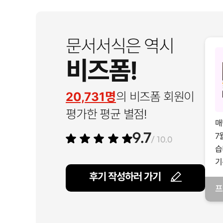
문서서식은 역시
비즈폼!
20,731명
의 비즈폼 회원이
평가한 평균 별점!
매
7
9.7
/ 10.0
습
기
후기 작성하러 가기
프
일