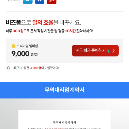
비즈폼
으로
일의 효율
을 바꾸세요.
하루
300
원
으로 문서 작성 시간을 월 평균
20시간
절약하세요!
프리미엄 멤버십
지금 퇴근 준비하기
9,000
원/월
최근
30일
간
3,016명
이 가입했어요!
현
무역대리점 계약서