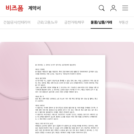
계약서
건설/공사/인테리어
근로/고용/노무
금전거래/채무
물품/납품/거래
부동산