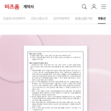
계약서
건설/공사/인테리어
근로/고용/노무
금전거래/채무
물품/납품/거래
부동산