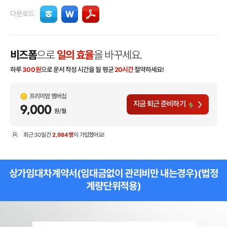
다운로드
비즈폼
으로
일의 효율
을 바꾸세요.
하루
300
원
으로 문서 작성 시간을 월 평균
20시간
절약하세요!
프리미엄 멤버십
지금 퇴근 준비하기
9,000
원/월
최근
30일
간
2,984명
이 가입했어요!
현
상가임대차계약서(임대금없이 관리비만 내는경우)(법정
계량단위적용)