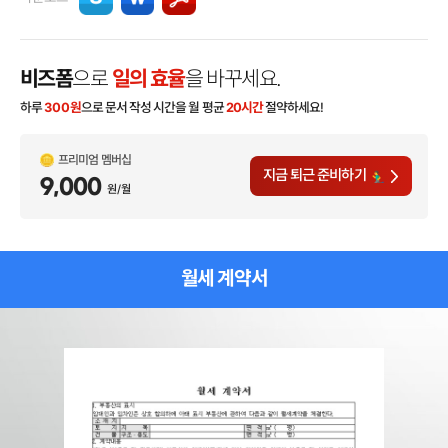
비즈폼
으로
일의 효율
을 바꾸세요.
하루
300
원
으로 문서 작성 시간을 월 평균
20시간
절약하세요!
프리미엄 멤버십
지금 퇴근 준비하기
9,000
원/월
월세 계약서