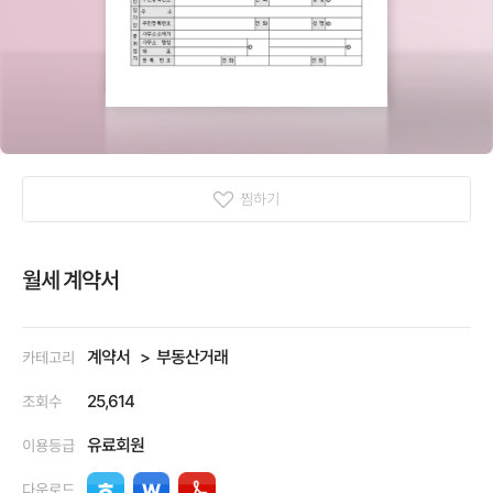
찜하기
월세 계약서
계약서
부동산거래
카테고리
25,614
조회수
유료회원
이용등급
다운로드