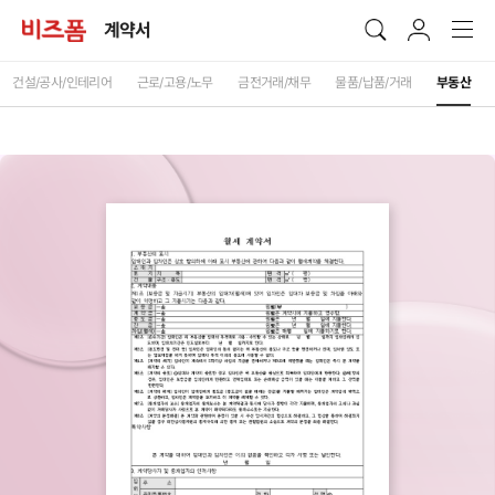
계약서
건설/공사/인테리어
근로/고용/노무
금전거래/채무
물품/납품/거래
부동산