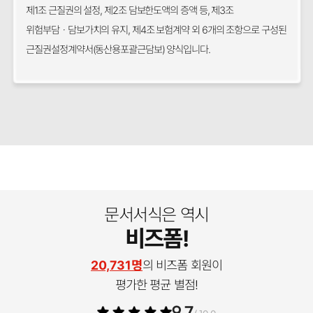
제1조 근질권의 설정, 제2조 담보한도액의 증액 등, 제3조
위험부담ㆍ담보가치의 유지, 제4조 보험계약 외 6개의 조항으로 구성된
근질권설정계약서(동산용포괄근담보) 양식입니다.
문서서식은 역시
비즈폼!
20,731명
의 비즈폼 회원이
평가한 평균 별점!
9.7