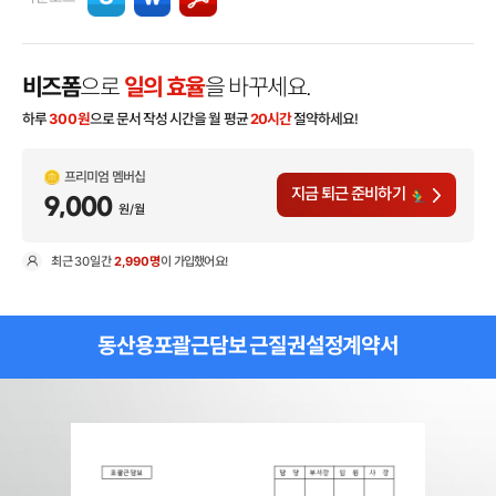
비즈폼
으로
일의 효율
을 바꾸세요.
하루
300
원
으로 문서 작성 시간을 월 평균
20시간
절약하세요!
프리미엄 멤버십
지금 퇴근 준비하기
9,000
원/월
최근
30일
간
2,990명
이 가입했어요!
현
동산용포괄근담보 근질권설정계약서