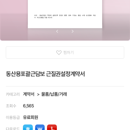
찜하기
동산용포괄근담보 근질권설정계약서
계약서
물품/납품/거래
카테고리
6,565
조회수
유료회원
이용등급
다운로드