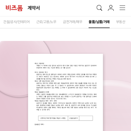
계약서
건설/공사/인테리어
근로/고용/노무
금전거래/채무
물품/납품/거래
부동산