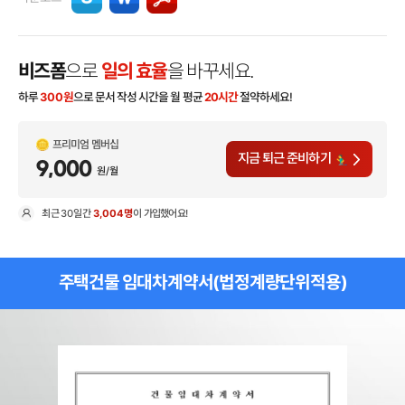
비즈폼
으로
일의 효율
을 바꾸세요.
하루
300
원
으로 문서 작성 시간을 월 평균
20시간
절약하세요!
프리미엄 멤버십
지금 퇴근 준비하기
9,000
원/월
최근
30일
간
3,004명
이 가입했어요!
현
주택건물 임대차계약서(법정계량단위적용)