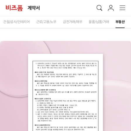
계약서
건설/공사/인테리어
근로/고용/노무
금전거래/채무
물품/납품/거래
부동산