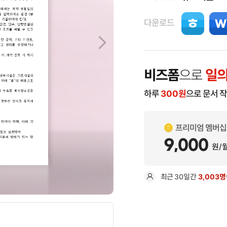
다운로드
비즈폼
으로
일의
하루
300
원
으로 문서 
프리미엄 멤버십
9,000
원/
최근
30일
간
3,003명