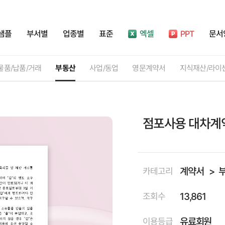
샘플
부서별
업종별
표준
엑셀
PPT
문서
물품/납품/거래
부동산
사업/동업
영문계약서
지식재산/라이
점포사용 대차계
계약서
카테고리
13,861
조회수
유료회원
이용등급