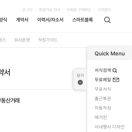
로그인
회원가입 안내
비회원 구매확인
고객센터
양식
계약서
이력서/자소서
스마트블록
센스
회사운영
작성가이드
Quick Menu
서식검색
약서
무료메일
무료서식
출근복권
부동산거래
자동작성
매거진
사내행사 디자인