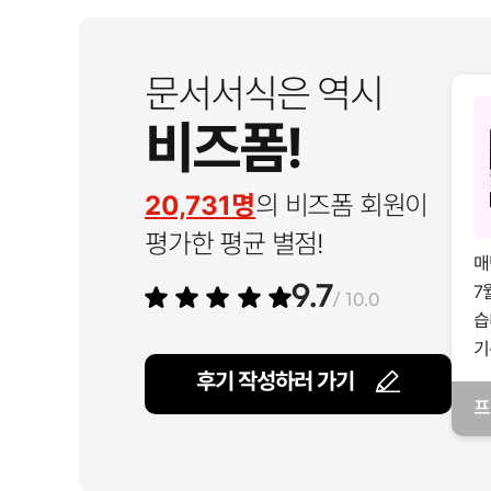
문서서식은 역시
비즈폼!
20,731명
의 비즈폼 회원이
평가한 평균 별점!
매
7
9.7
/ 10.0
습
기
후기 작성하러 가기
프
일