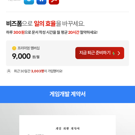
비즈폼
으로
일의 효율
을 바꾸세요.
하루
300
원
으로 문서 작성 시간을 월 평균
20시간
절약하세요!
프리미엄 멤버십
지금 퇴근 준비하기
9,000
원/월
최근
30일
간
3,003명
이 가입했어요!
현
게임개발 계약서