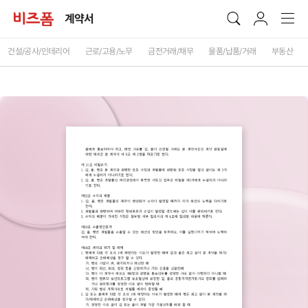
계약서
건설/공사/인테리어
근로/고용/노무
금전거래/채무
물품/납품/거래
부동산