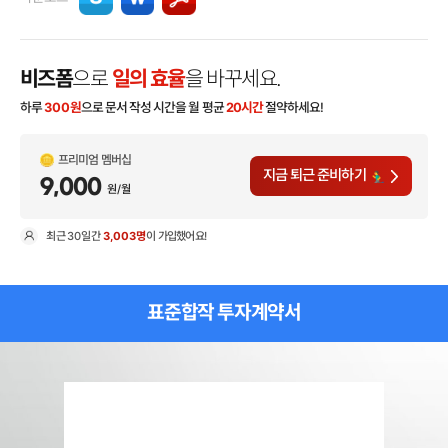
비즈폼
으로
일의 효율
을 바꾸세요.
하루
300
원
으로 문서 작성 시간을 월 평균
20시간
절약하세요!
프리미엄 멤버십
지금 퇴근 준비하기
9,000
원/월
최근
30일
간
3,003명
이 가입했어요!
현
표준합작 투자계약서