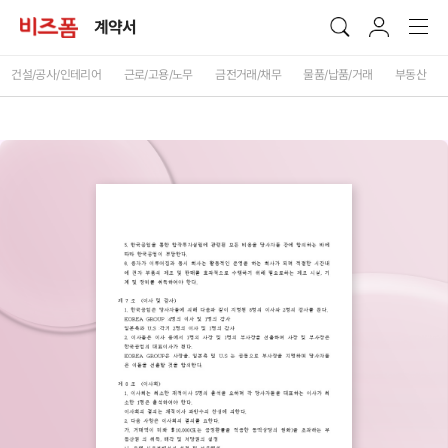
계약서
건설/공사/인테리어
근로/고용/노무
금전거래/채무
물품/납품/거래
부동산