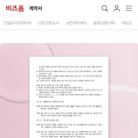
계약서
건설/공사/인테리어
근로/고용/노무
금전거래/채무
물품/납품/거래
부동산