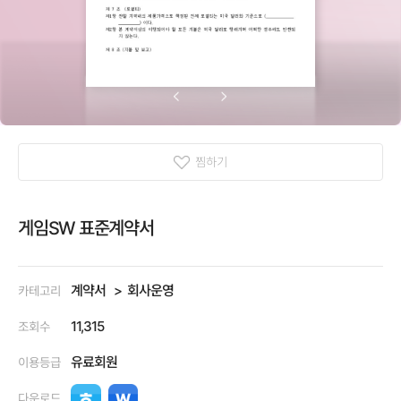
찜하기
게임SW 표준계약서
계약서
회사운영
카테고리
11,315
조회수
유료회원
이용등급
다운로드