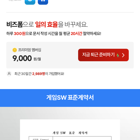
비즈폼
으로
일의 효율
을 바꾸세요.
하루
300
원
으로 문서 작성 시간을 월 평균
20시간
절약하세요!
프리미엄 멤버십
지금 퇴근 준비하기
9,000
원/월
최근
30일
간
2,989명
이 가입했어요!
현
게임SW 표준계약서