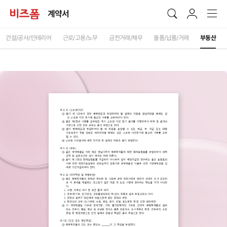
계약서
건설/공사/인테리어
근로/고용/노무
금전거래/채무
물품/납품/거래
부동산