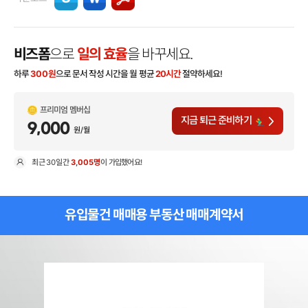
비즈폼
으로
일의 효율
을 바꾸세요.
하루
300
원
으로 문서 작성 시간을 월 평균
20시간
절약하세요!
프리미엄 멤버십
지금 퇴근 준비하기
9,000
원/월
최근
30일
간
3,005명
이 가입했어요!
현
유입물건 매매용 부동산 매매계약서