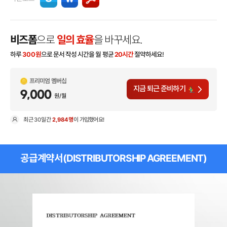
비즈폼
으로
일의 효율
을 바꾸세요.
하루
300
원
으로 문서 작성 시간을 월 평균
20시간
절약하세요!
프리미엄 멤버십
지금 퇴근 준비하기
9,000
원/월
최근
30일
간
2,984명
이 가입했어요!
현
공급계약서(DISTRIBUTORSHIP AGREEMENT)