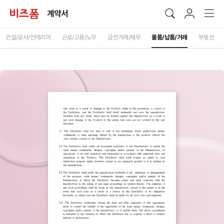
계약서
건설/공사/인테리어
근로/고용/노무
금전거래/채무
물품/납품/거래
부동산