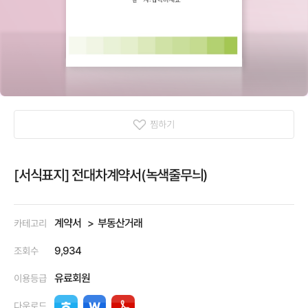
찜하기
[서식표지] 전대차계약서(녹색줄무늬)
계약서
부동산거래
카테고리
9,934
조회수
유료회원
이용등급
다운로드