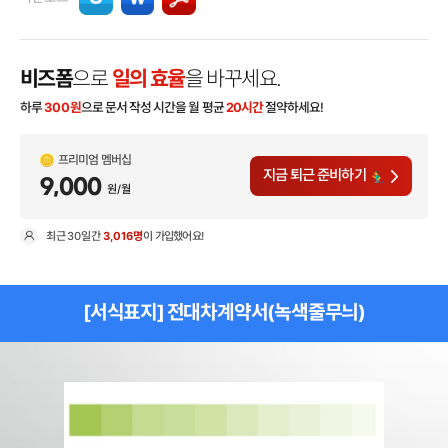
비즈폼
으로
일의 효율
을 바꾸세요.
하루
300
원
으로 문서 작성 시간을 월 평균
20시간
절약하세요!
프리미엄 멤버십
지금 퇴근 준비하기
9,000
원/월
최근
30일
간
3,016명
이 가입했어요!
현
[서식표지] 전대차계약서(녹색줄무늬)