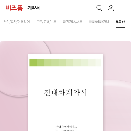
계약서
건설/공사/인테리어
근로/고용/노무
금전거래/채무
물품/납품/거래
부동산