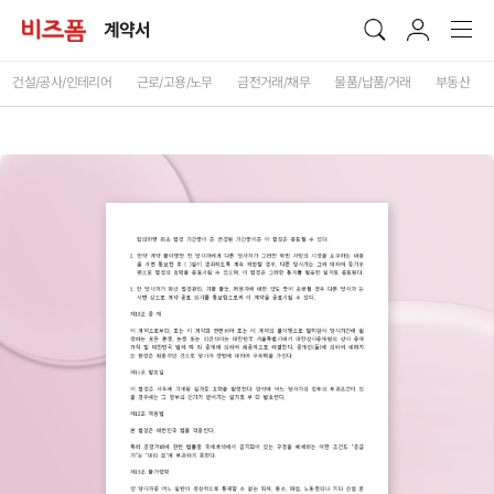
계약서
건설/공사/인테리어
근로/고용/노무
금전거래/채무
물품/납품/거래
부동산