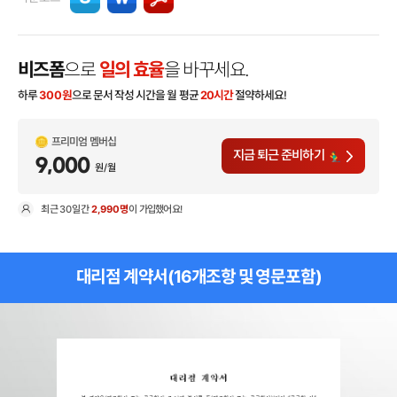
비즈폼
으로
일의 효율
을 바꾸세요.
하루
300
원
으로 문서 작성 시간을 월 평균
20시간
절약하세요!
프리미엄 멤버십
지금 퇴근 준비하기
9,000
원/월
최근
30일
간
2,990명
이 가입했어요!
현
대리점 계약서(16개조항 및 영문포함)