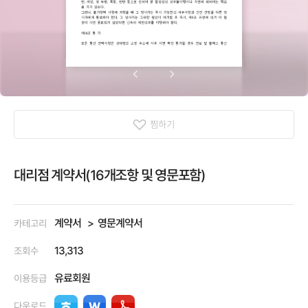
찜하기
대리점 계약서(16개조항 및 영문포함)
계약서
영문계약서
카테고리
13,313
조회수
유료회원
이용등급
다운로드