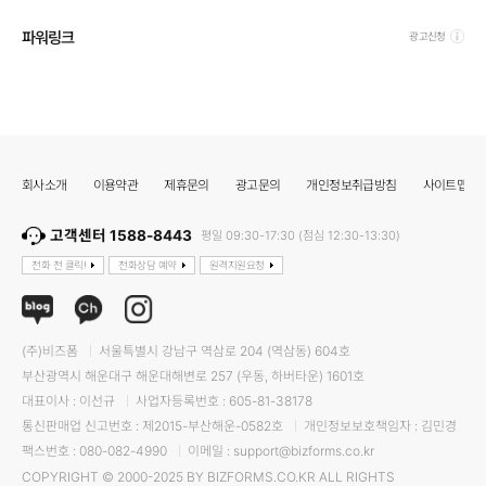
파워링크
광고신청
회사소개
이용약관
제휴문의
광고문의
개인정보취급방침
사이트맵
고객센터 1588-8443
평일 09:30-17:30 (점심 12:30-13:30)
전화 전 클릭!
전화상담 예약
원격지원요청
(주)비즈폼
서울특별시 강남구 역삼로 204 (역삼동) 604호
부산광역시 해운대구 해운대해변로 257 (우동, 하버타운) 1601호
대표이사 : 이선규
사업자등록번호 : 605-81-38178
통신판매업 신고번호 : 제2015-부산해운-0582호
개인정보보호책임자 : 김민경
팩스번호 : 080-082-4990
이메일 : support@bizforms.co.kr
COPYRIGHT © 2000-2025 BY BIZFORMS.CO.KR ALL RIGHTS