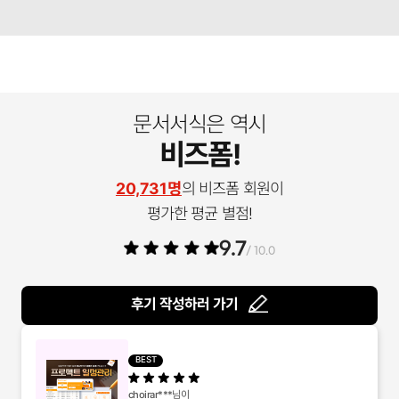
문서서식은 역시
비즈폼!
20,731명
의 비즈폼 회원이
평가한 평균 별점!
9.7
/ 10.0
후기 작성하러 가기
BEST
choirar***
님이