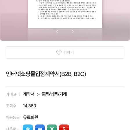
찜하기
인터넷쇼핑몰입점계약서(B2B, B2C)
계약서
물품/납품/거래
카테고리
14,383
조회수
유료회원
이용등급
다운로드