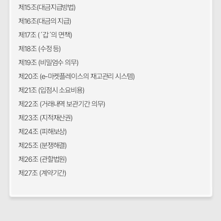
제15조(대금지급방법)
제16조(대금의 지급)
제17조 (´갑´의 면책)
제18조 (수정 등)
제19조 (비밀엄수 의무)
제20조 (e-마켓플레이스의 재고관리 시스템)
제21조 (입점시 소요비용)
제22조 (거래내역 보관기간 의무)
제23조 (지적재산권)
제24조 (피해보상)
제25조 (분쟁해결)
제26조 (관할법원)
제27조 (계약기간)