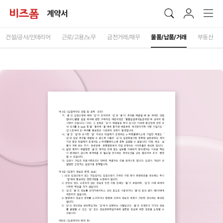
계약서
건설/공사/인테리어
근로/고용/노무
금전거래/채무
물품/납품/거래
부동산