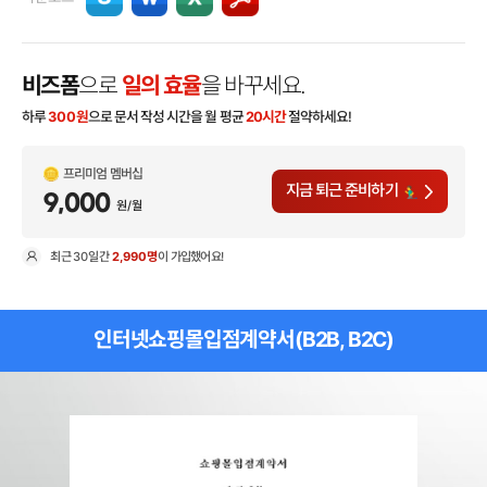
비즈폼
으로
일의 효율
을 바꾸세요.
하루
300
원
으로 문서 작성 시간을 월 평균
20시간
절약하세요!
프리미엄 멤버십
지금 퇴근 준비하기
9,000
원/월
최근
30일
간
2,990명
이 가입했어요!
현
인터넷쇼핑몰입점계약서(B2B, B2C)