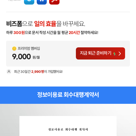
비즈폼
으로
일의 효율
을 바꾸세요.
하루
300
원
으로 문서 작성 시간을 월 평균
20시간
절약하세요!
프리미엄 멤버십
지금 퇴근 준비하기
9,000
원/월
최근
30일
간
2,990명
이 가입했어요!
현
정보이용료 회수대행계약서