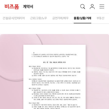
계약서
건설/공사/인테리어
근로/고용/노무
금전거래/채무
물품/납품/거래
부동산