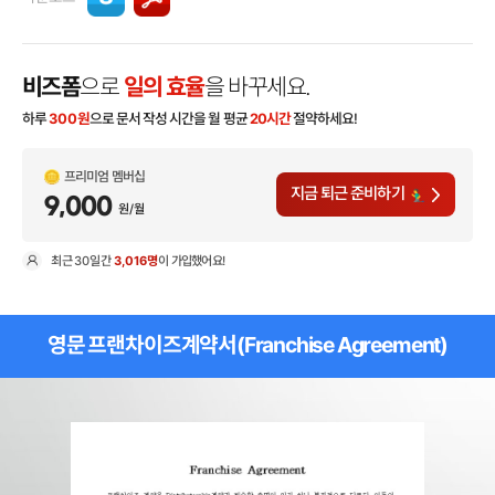
비즈폼
으로
일의 효율
을 바꾸세요.
하루
300
원
으로 문서 작성 시간을 월 평균
20시간
절약하세요!
프리미엄 멤버십
지금 퇴근 준비하기
9,000
원/월
최근
30일
간
3,016명
이 가입했어요!
현
영문 프랜차이즈계약서(Franchise Agreement)