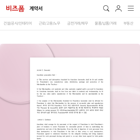
계약서
건설/공사/인테리어
근로/고용/노무
금전거래/채무
물품/납품/거래
부동산