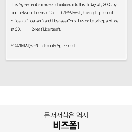
This Agreement is made and entered into this th day of , 200 , by
and between Licensor Co., Ltd 기술제공자 , having its principal
office at (“Licensor”) and Licensee Corp., having its principal office
at 20, _____, Korea (“Licensee”).
면책계약서(영문)-Indemnity Agreement
문서서식은 역시
비즈폼!