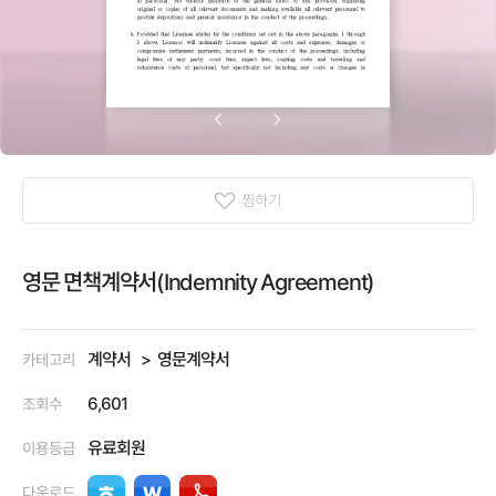
찜하기
영문 면책계약서(Indemnity Agreement)
계약서
영문계약서
카테고리
6,601
조회수
유료회원
이용등급
다운로드