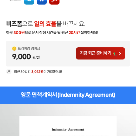
비즈폼
으로
일의 효율
을 바꾸세요.
하루
300
원
으로 문서 작성 시간을 월 평균
20시간
절약하세요!
프리미엄 멤버십
지금 퇴근 준비하기
9,000
원/월
최근
30일
간
3,012명
이 가입했어요!
현
영문 면책계약서(Indemnity Agreement)