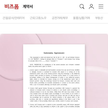
계약서
건설/공사/인테리어
근로/고용/노무
금전거래/채무
물품/납품/거래
부동산