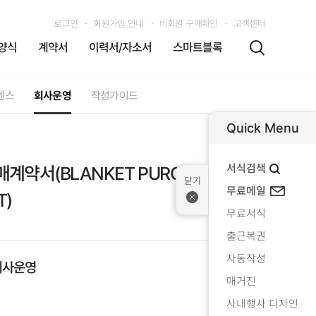
로그인
회원가입 안내
비회원 구매확인
고객센터
양식
계약서
이력서/자소서
스마트블록
센스
회사운영
작성가이드
Quick Menu
서식검색
약서(BLANKET PURCHASE ORD
무료메일
T)
무료서식
출근복권
자동작성
회사운영
매거진
사내행사 디자인