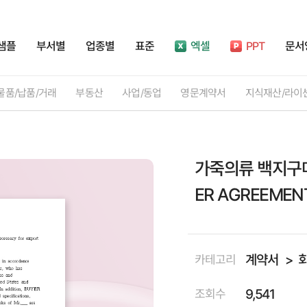
샘플
부서별
업종별
표준
엑셀
PPT
문서
물품/납품/거래
부동산
사업/동업
영문계약서
지식재산/라이
가죽의류 백지구매계
ER AGREEMEN
계약서
카테고리
9,541
조회수