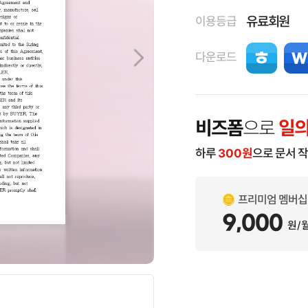
유료회원
이용등급
다운로드
비즈폼
으로
일의
하루
300
원
으로 문서 
프리미엄 멤버십
9,000
원/