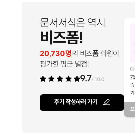
문서서식은 역시
비즈폼!
20,730명
의 비즈폼 회원이
평가한 평균 별점!
매
7
9.7
/ 10.0
습
기
후기 작성하러 가기
프
일