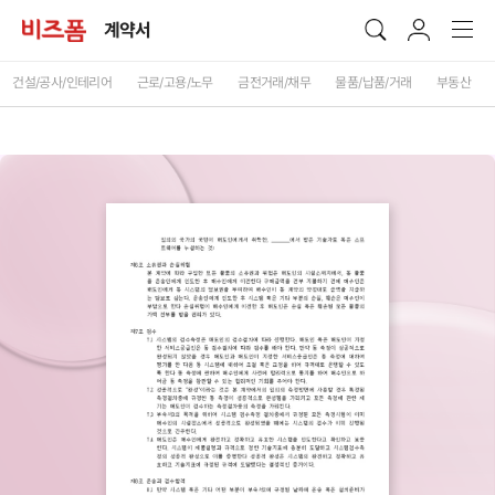
계약서
건설/공사/인테리어
근로/고용/노무
금전거래/채무
물품/납품/거래
부동산