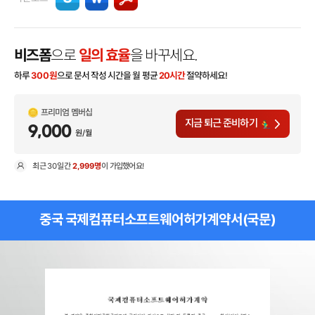
비즈폼
으로
일의 효율
을 바꾸세요.
하루
300
원
으로 문서 작성 시간을 월 평균
20시간
절약하세요!
프리미엄 멤버십
지금 퇴근 준비하기
9,000
원/월
최근
30일
간
2,999명
이 가입했어요!
현
중국 국제컴퓨터소프트웨어허가계약서(국문)