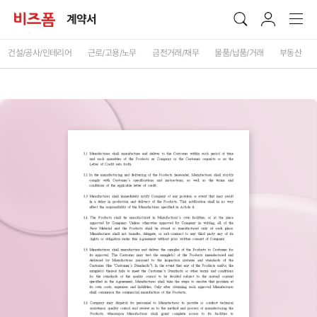
계약서
건설/공사/인테리어
근로/고용/노무
금전거래/채무
물품/납품/거래
부동산