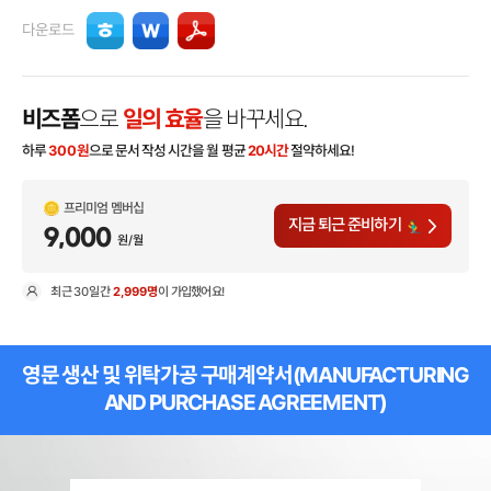
다운로드
비즈폼
으로
일의 효율
을 바꾸세요.
하루
300
원
으로 문서 작성 시간을 월 평균
20시간
절약하세요!
프리미엄 멤버십
지금 퇴근 준비하기
9,000
원/월
최근
30일
간
2,999명
이 가입했어요!
현
영문 생산 및 위탁가공 구매계약서(MANUFACTURING
AND PURCHASE AGREEMENT)