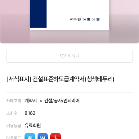
찜하기
[서식표지] 건설표준하도급계약서(청색테두리)
계약서
건설/공사/인테리어
카테고리
8,162
조회수
유료회원
이용등급
다운로드