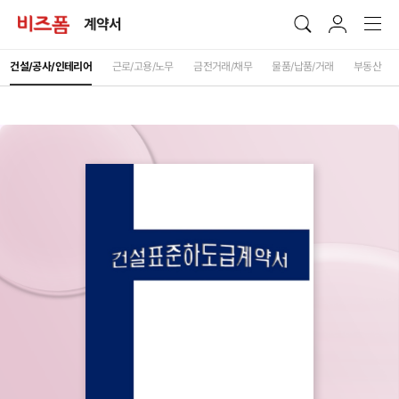
계약서
건설/공사/인테리어
근로/고용/노무
금전거래/채무
물품/납품/거래
부동산