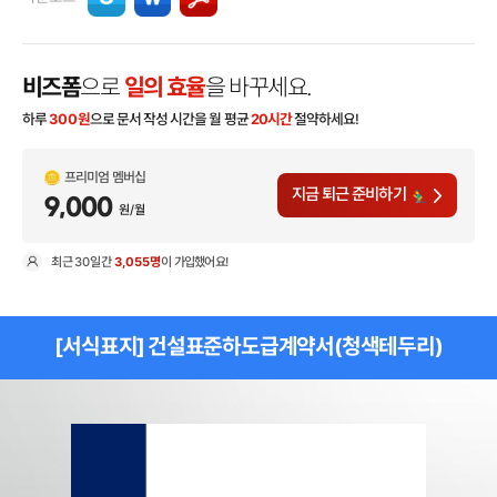
비즈폼
으로
일의 효율
을 바꾸세요.
하루
300
원
으로 문서 작성 시간을 월 평균
20시간
절약하세요!
프리미엄 멤버십
지금 퇴근 준비하기
9,000
원/월
최근
30일
간
3,055명
이 가입했어요!
현
[서식표지] 건설표준하도급계약서(청색테두리)