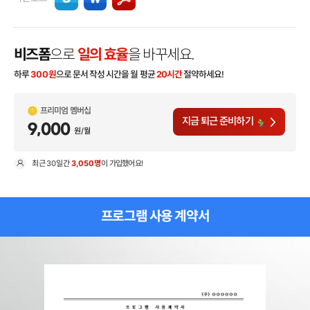
비즈폼
으로
일의 효율
을 바꾸세요.
하루
300
원
으로 문서 작성 시간을 월 평균
20시간
절약하세요!
프리미엄 멤버십
지금 퇴근 준비하기
9,000
원/월
최근
30일
간
3,050명
이 가입했어요!
현
프로그램 사용 계약서