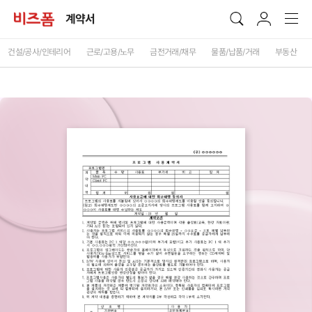
계약서
건설/공사/인테리어
근로/고용/노무
금전거래/채무
물품/납품/거래
부동산