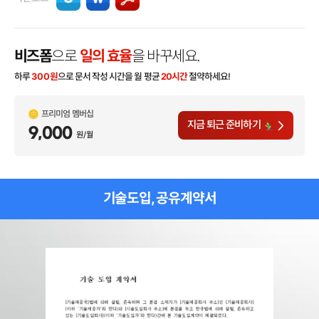
비즈폼
으로
일의 효율
을 바꾸세요.
하루
300
원
으로 문서 작성 시간을 월 평균
20시간
절약하세요!
프리미엄 멤버십
지금 퇴근 준비하기
9,000
원/월
기술도입, 공유계약서