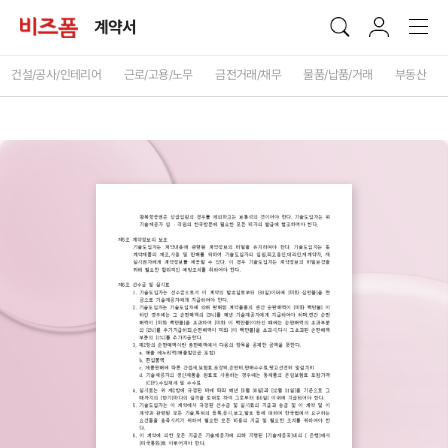
계약서
건설/공사/인테리어
근로/고용/노무
금전거래/채무
물품/납품/거래
부동산