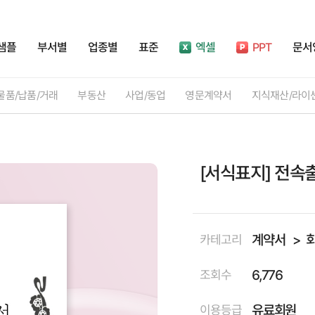
샘플
부서별
업종별
표준
엑셀
PPT
문서
물품/납품/거래
부동산
사업/동업
영문계약서
지식재산/라이
[서식표지] 전속
계약서
카테고리
6,776
조회수
유료회원
이용등급