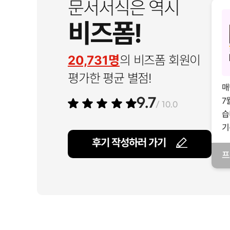
문서서식은 역시
비즈폼!
20,731명
의 비즈폼 회원이
평가한 평균 별점!
매
7
9.7
/ 10.0
습
기
후기 작성하러 가기
프
일