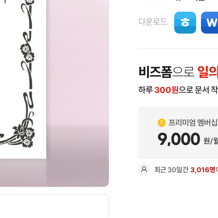
다운로드
비즈폼
으로
일의
하루
300
원
으로 문서 
프리미엄 멤버십
9,000
원/
최근
30일
간
3,016명