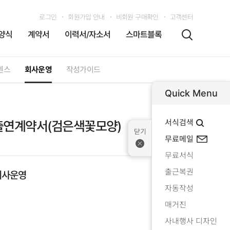
로그인
회원가입 안내
비회원 구매확인
고객센터
양식
계약서
이력서/자소서
스마트블록
센스
회사운영
작성가이드
Quick Menu
서식검색
출연계약서(검은색꽃모양)
무료메일
무료서식
출근복권
회사운영
자동작성
매거진
사내행사 디자인