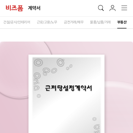
계약서
건설/공사/인테리어
근로/고용/노무
금전거래/채무
물품/납품/거래
부동산