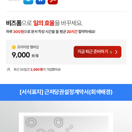
비즈폼
으로
일의 효율
을 바꾸세요.
하루
300
원
으로 문서 작성 시간을 월 평균
20시간
절약하세요!
프리미엄 멤버십
지금 퇴근 준비하기
9,000
원/월
최근
30일
간
2,990명
이 가입했어요!
현
[서식표지] 근저당권설정계약서(회색배경)