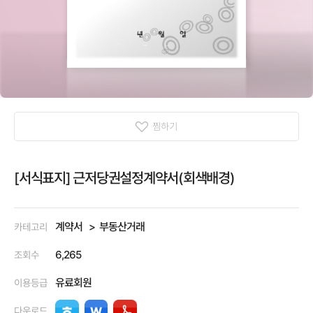
찜하기
[서식표지] 근저당권설정계약서(회색배경)
계약서
부동산거래
카테고리
6,265
조회수
유료회원
이용등급
다운로드