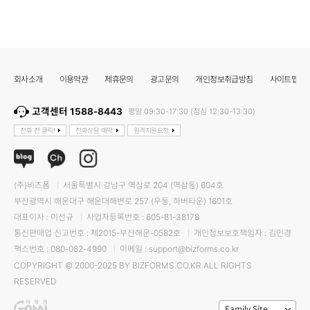
회사소개
이용약관
제휴문의
광고문의
개인정보취급방침
사이트맵
고객센터 1588-8443
평일 09:30-17:30 (점심 12:30-13:30)
전화 전 클릭!
전화상담 예약
원격지원요청
(주)비즈폼
서울특별시 강남구 역삼로 204 (역삼동) 604호
부산광역시 해운대구 해운대해변로 257 (우동, 하버타운) 1601호
대표이사 : 이선규
사업자등록번호 : 605-81-38178
통신판매업 신고번호 : 제2015-부산해운-0582호
개인정보보호책임자 : 김민경
팩스번호 : 080-082-4990
이메일 : support@bizforms.co.kr
COPYRIGHT © 2000-2025 BY BIZFORMS.CO.KR ALL RIGHTS
RESERVED
Family Site