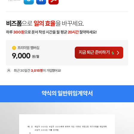
비즈폼
으로
일의 효율
을 바꾸세요.
하루
300
원
으로 문서 작성 시간을 월 평균
20시간
절약하세요!
프리미엄 멤버십
지금 퇴근 준비하기
9,000
원/월
최근
30일
간
3,015명
이 가입했어요!
현
약식의 일반위임계약서