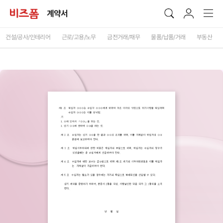
계약서
건설/공사/인테리어
근로/고용/노무
금전거래/채무
물품/납품/거래
부동산