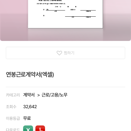
찜하기
연봉근로계약서(엑셀)
계약서
근로/고용/노무
카테고리
32,642
조회수
무료
이용등급
다운로드