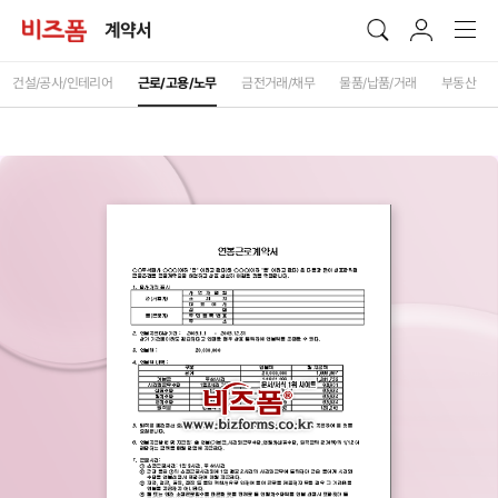
계약서
건설/공사/인테리어
근로/고용/노무
금전거래/채무
물품/납품/거래
부동산