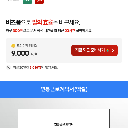
비즈폼
으로
일의 효율
을 바꾸세요.
하루
300
원
으로 문서 작성 시간을 월 평균
20시간
절약하세요!
프리미엄 멤버십
지금 퇴근 준비하기
9,000
원/월
최근
30일
간
3,016명
이 가입했어요!
현
연봉근로계약서(엑셀)