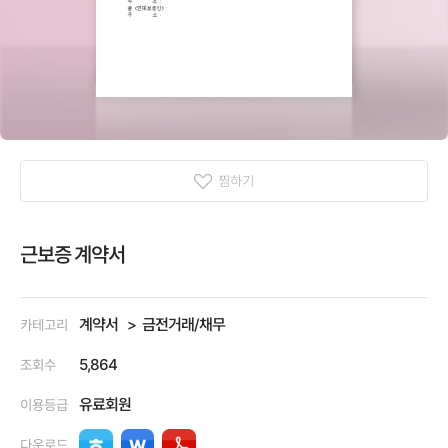
찜하기
근보증 계약서
계약서
금전거래/채무
카테고리
5,864
조회수
유료회원
이용등급
다운로드