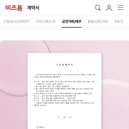
계약서
건설/공사/인테리어
근로/고용/노무
금전거래/채무
물품/납품/거래
부동산