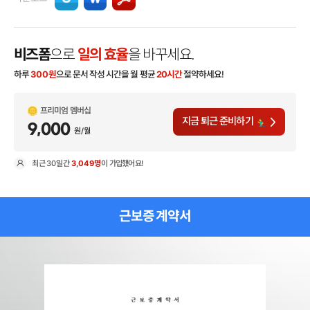
비즈폼
으로
일의 효율
을 바꾸세요.
하루
300
원
으로 문서 작성 시간을 월 평균
20시간
절약하세요!
프리미엄 멤버십
지금 퇴근 준비하기
9,000
원/월
최근
30일
간
3,049명
이 가입했어요!
현
근보증 계약서