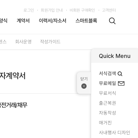
로그인
회원가입 안내
비회원 구매확인
고객센터
양식
계약서
이력서/자소서
스마트블록
센스
회사운영
작성가이드
Quick Menu
서식검색
융자계약서
무료메일
무료서식
출근복권
금전거래/채무
자동작성
매거진
사내행사 디자인