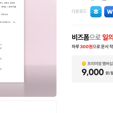
다운로드
비즈폼
으로
일의
하루
300
원
으로 문서 
프리미엄 멤버십
9,000
원/