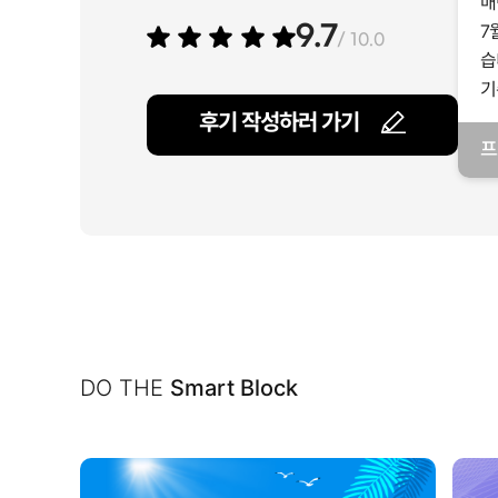
매
7
9.7
/ 10.0
습
기
후기 작성하러 가기
프
일
DO THE
Smart Block