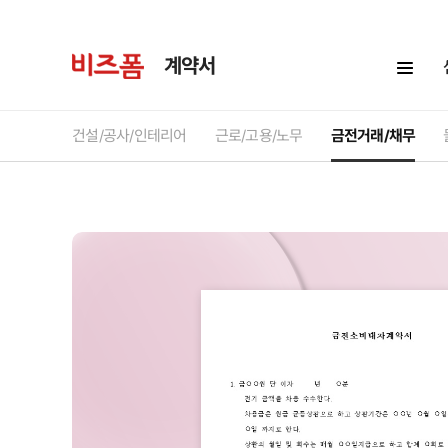
계약서
건설/공사/인테리어
근로/고용/노무
금전거래/채무