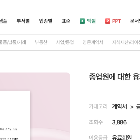
샘플
부서별
업종별
표준
엑셀
PPT
문서
물품/납품/거래
부동산
사업/동업
영문계약서
지식재산/라이
종업원에 대한 
계약서
카테고리
3,886
조회수
유료회원
이용등급