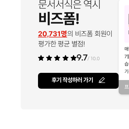
문서서식은 역시
비즈폼!
20,731명
의 비즈폼 회원이
평가한 평균 별점!
매
7
9.7
/ 10.0
습
기
후기 작성하러 가기
프
일