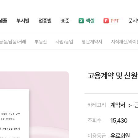
샘플
부서별
업종별
표준
엑셀
PPT
문서
물품/납품/거래
부동산
사업/동업
영문계약서
지식재산/라이
고용계약 및 신원
계약서
카테고리
15,430
조회수
유료회원
이용등급