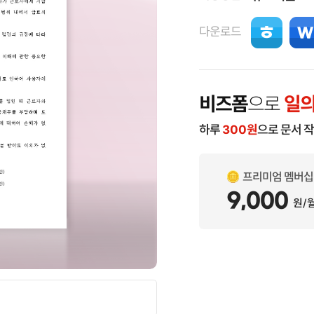
다운로드
비즈폼
으로
일의
하루
300
원
으로 문서 
프리미엄 멤버십
9,000
원/