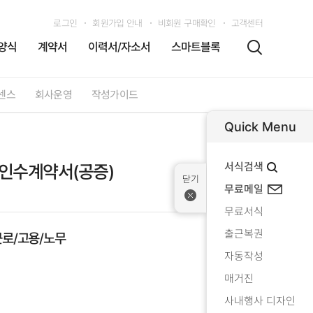
로그인
회원가입 안내
비회원 구매확인
고객센터
양식
계약서
이력서/자소서
스마트블록
센스
회사운영
작성가이드
Quick Menu
서식검색
인수계약서(공증)
무료메일
무료서식
출근복권
근로/고용/노무
자동작성
매거진
사내행사 디자인