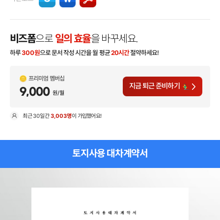
비즈폼
으로
일의 효율
을 바꾸세요.
하루
300
원
으로 문서 작성 시간을 월 평균
20시간
절약하세요!
프리미엄 멤버십
지금 퇴근 준비하기
9,000
원/월
최근
30일
간
3,003명
이 가입했어요!
현
토지사용 대차계약서