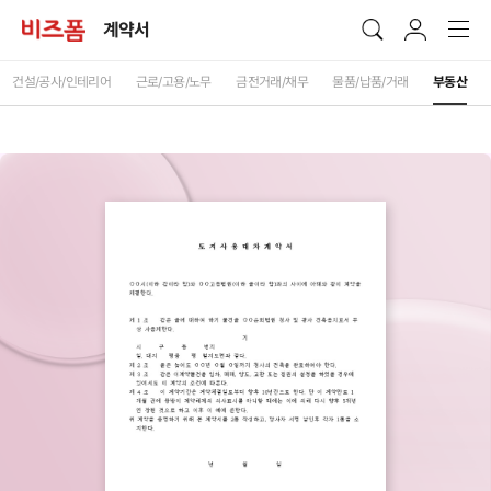
계약서
건설/공사/인테리어
근로/고용/노무
금전거래/채무
물품/납품/거래
부동산