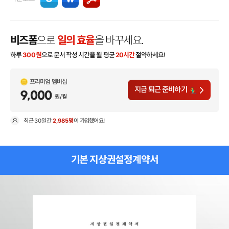
비즈폼
으로
일의 효율
을 바꾸세요.
하루
300
원
으로 문서 작성 시간을 월 평균
20시간
절약하세요!
프리미엄 멤버십
지금 퇴근 준비하기
9,000
원/월
최근
30일
간
2,985명
이 가입했어요!
현
기본 지상권설정계약서