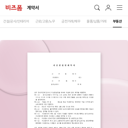
계약서
건설/공사/인테리어
근로/고용/노무
금전거래/채무
물품/납품/거래
부동산