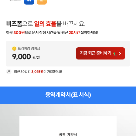
비즈폼
으로
일의 효율
을 바꾸세요.
하루
300
원
으로 문서 작성 시간을 월 평균
20시간
절약하세요!
프리미엄 멤버십
지금 퇴근 준비하기
9,000
원/월
최근
30일
간
3,015명
이 가입했어요!
현
용역계약서(표 서식)