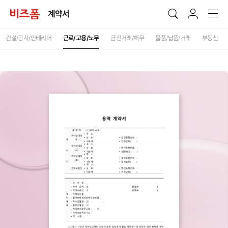
계약서
건설/공사/인테리어
근로/고용/노무
금전거래/채무
물품/납품/거래
부동산