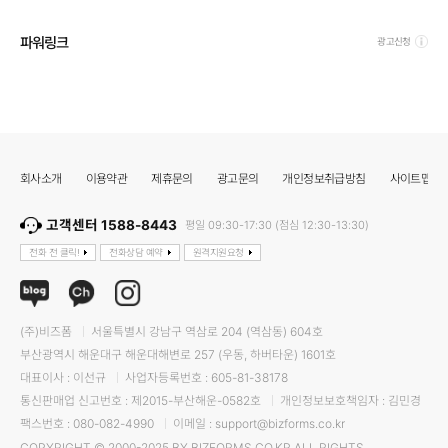
파워링크
광고신청
회사소개
이용약관
제휴문의
광고문의
개인정보취급방침
사이트맵
고객센터 1588-8443
평일 09:30-17:30 (점심 12:30-13:30)
전화 전 클릭!
전화상담 예약
원격지원요청
(주)비즈폼
서울특별시 강남구 역삼로 204 (역삼동) 604호
부산광역시 해운대구 해운대해변로 257 (우동, 하버타운) 1601호
대표이사 : 이선규
사업자등록번호 : 605-81-38178
통신판매업 신고번호 : 제2015-부산해운-0582호
개인정보보호책임자 : 김민경
팩스번호 : 080-082-4990
이메일 : support@bizforms.co.kr
COPYRIGHT © 2000-2025 BY BIZFORMS.CO.KR ALL RIGHTS