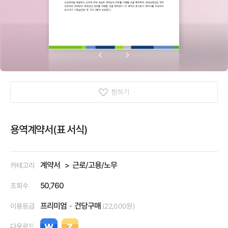
찜하기
용역계약서(표 서식)
계약서
근로/고용/노무
카테고리
50,760
조회수
프리미엄
건당구매
이용등급
(22,000원)
다운로드