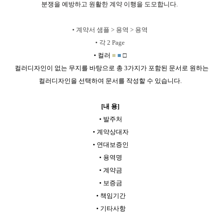
분쟁을 예방하고 원활한 계약 이행을 도모합니다.
•
계약서 샘플 > 용역 > 용역
•
각 2 Page
•
컬러
■
■
□
컬러디자인이 없는 무지를 바탕으로 총 3가지가 포함된 문서로 원하는
컬러디자인을 선택하여 문서를 작성할 수 있습니다.
[내 용]
•
발주처
•
계약상대자
•
연대보증인
•
용역명
•
계약금
•
보증금
•
책임기간
•
기타사항