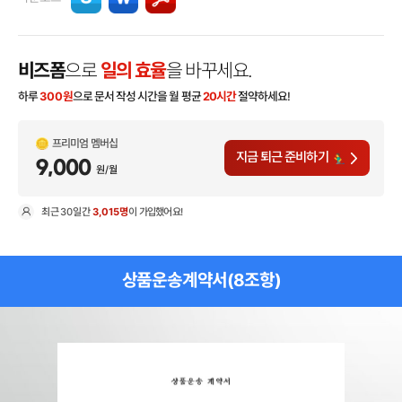
비즈폼
으로
일의 효율
을 바꾸세요.
하루
300
원
으로 문서 작성 시간을 월 평균
20시간
절약하세요!
프리미엄 멤버십
지금 퇴근 준비하기
9,000
원/월
최근
30일
간
3,015명
이 가입했어요!
현
상품운송계약서(8조항)