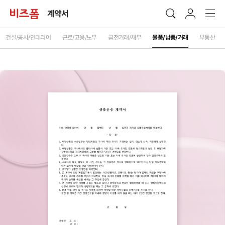
계약서
건설/공사/인테리어
근로/고용/노무
금전거래/채무
물품/납품/거래
부동산