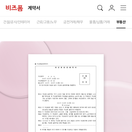
계약서
건설/공사/인테리어
근로/고용/노무
금전거래/채무
물품/납품/거래
부동산