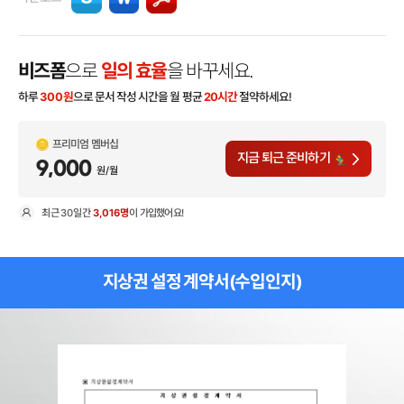
비즈폼
으로
일의 효율
을 바꾸세요.
하루
300
원
으로 문서 작성 시간을 월 평균
20시간
절약하세요!
프리미엄 멤버십
지금 퇴근 준비하기
9,000
원/월
최근
30일
간
3,016명
이 가입했어요!
현
지상권 설정 계약서(수입인지)