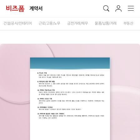
계약서
건설/공사/인테리어
근로/고용/노무
금전거래/채무
물품/납품/거래
부동산