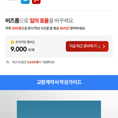
비즈폼
으로
일의 효율
을 바꾸세요.
하루
300
원
으로 문서 작성 시간을 월 평균
20시간
절약하세요!
프리미엄 멤버십
지금 퇴근 준비하기
9,000
원/월
최근
30일
간
3,050명
이 가입했어요!
현
교환계약서 작성가이드