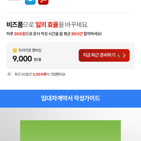
비즈폼
으로
일의 효율
을 바꾸세요.
하루
300
원
으로 문서 작성 시간을 월 평균
20시간
절약하세요!
프리미엄 멤버십
지금 퇴근 준비하기
9,000
원/월
최근
30일
간
3,004명
이 가입했어요!
현
임대차계약서 작성가이드