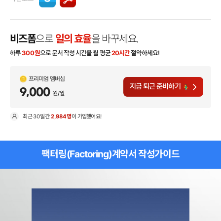
비즈폼
으로
일의 효율
을 바꾸세요.
하루
300
원
으로 문서 작성 시간을 월 평균
20시간
절약하세요!
프리미엄 멤버십
지금 퇴근 준비하기
9,000
원/월
최근
30일
간
2,984명
이 가입했어요!
현
팩터링(Factoring)계약서 작성가이드