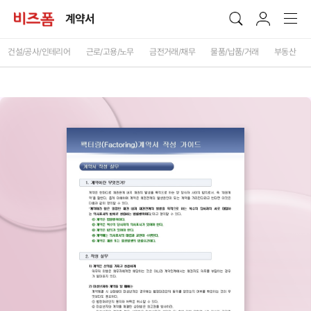
계약서
건설/공사/인테리어
근로/고용/노무
금전거래/채무
물품/납품/거래
부동산