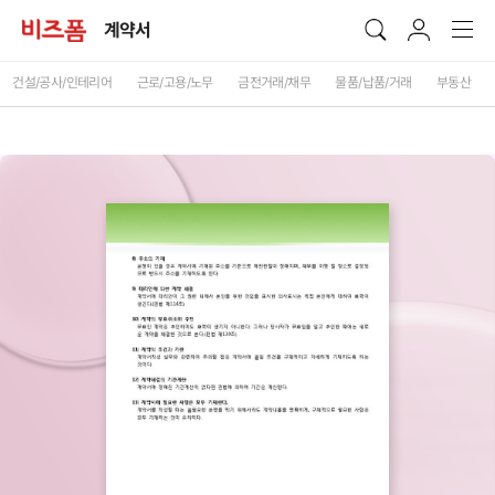
계약서
건설/공사/인테리어
근로/고용/노무
금전거래/채무
물품/납품/거래
부동산