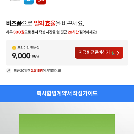
비즈폼
으로
일의 효율
을 바꾸세요.
하루
300
원
으로 문서 작성 시간을 월 평균
20시간
절약하세요!
프리미엄 멤버십
지금 퇴근 준비하기
9,000
원/월
최근
30일
간
3,015명
이 가입했어요!
현
회사합병계약서 작성가이드