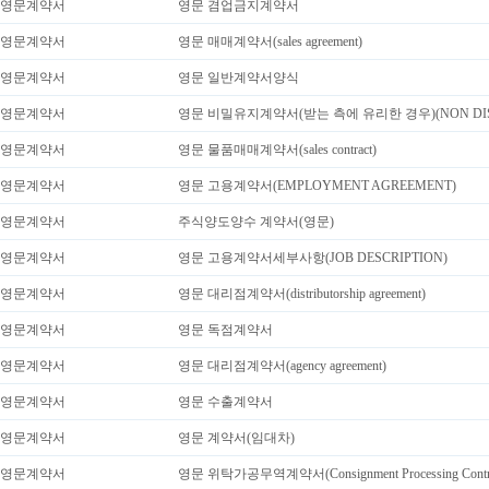
영문계약서
영문 겸업금지계약서
영문계약서
영문 매매계약서(sales agreement)
영문계약서
영문 일반계약서양식
영문계약서
영문 비밀유지계약서(받는 측에 유리한 경우)(NON DISC
영문계약서
영문 물품매매계약서(sales contract)
영문계약서
영문 고용계약서(EMPLOYMENT AGREEMENT)
영문계약서
주식양도양수 계약서(영문)
영문계약서
영문 고용계약서세부사항(JOB DESCRIPTION)
영문계약서
영문 대리점계약서(distributorship agreement)
영문계약서
영문 독점계약서
영문계약서
영문 대리점계약서(agency agreement)
영문계약서
영문 수출계약서
영문계약서
영문 계약서(임대차)
영문계약서
영문 위탁가공무역계약서(Consignment Processing Contra