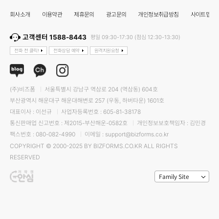
회사소개
이용약관
제휴문의
광고문의
개인정보취급방침
사이트맵
고객센터 1588-8443
평일 09:30-17:30 (점심 12:30-13:30)
전화 전 클릭!
전화상담 예약
원격지원요청
(주)비즈폼
서울특별시 강남구 역삼로 204 (역삼동) 604호
부산광역시 해운대구 해운대해변로 257 (우동, 하버타운) 1601호
대표이사 : 이선규
사업자등록번호 : 605-81-38178
통신판매업 신고번호 : 제2015-부산해운-0582호
개인정보보호책임자 : 김민경
팩스번호 : 080-082-4990
이메일 : support@bizforms.co.kr
COPYRIGHT © 2000-2025 BY BIZFORMS.CO.KR ALL RIGHTS
RESERVED
Family Site