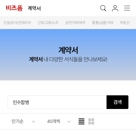
계약서
건설/공사/인테리어
근로/고용/노무
금전거래/채무
물품/납품/거래
부동산
계약서
계약서
내 다양한 서식들을 만나보세요!
검색
인기순
40개씩