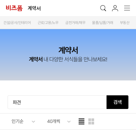
계약서
건설/공사/인테리어
근로/고용/노무
금전거래/채무
물품/납품/거래
부동산
계약서
계약서
내 다양한 서식들을 만나보세요!
검색
인기순
40개씩