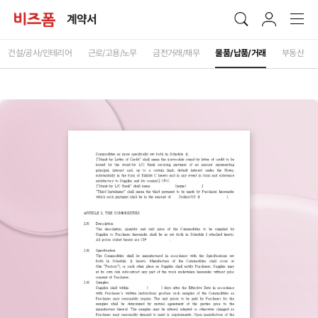
계약서
건설/공사/인테리어
근로/고용/노무
금전거래/채무
물품/납품/거래
부동산