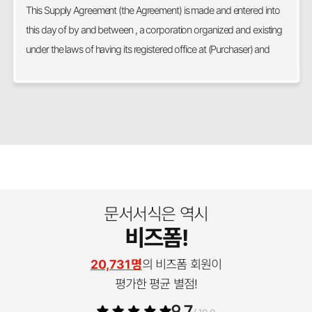
This Supply Agreement (the Agreement) is made and entered into
this day of by and between , a corporation organized and existing
under the laws of having its registered office at (Purchaser) and
문서서식은 역시
비즈폼!
20,731명
의 비즈폼 회원이
평가한 평균 별점!
9.7