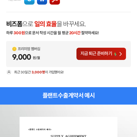
비즈폼
으로
일의 효율
을 바꾸세요.
하루
300
원
으로 문서 작성 시간을 월 평균
20시간
절약하세요!
프리미엄 멤버십
지금 퇴근 준비하기
9,000
원/월
최근
30일
간
3,000명
이 가입했어요!
현
플랜트수출계약서 예시