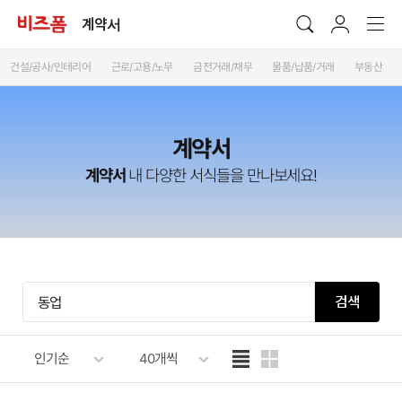
계약서
건설/공사/인테리어
근로/고용/노무
금전거래/채무
물품/납품/거래
부동산
계약서
계약서
내 다양한 서식들을 만나보세요!
검색
인기순
40개씩