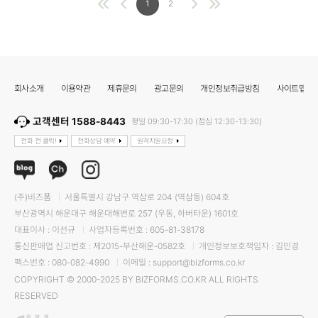
1
2
회사소개
이용약관
제휴문의
광고문의
개인정보취급방침
사이트맵
고객센터 1588-8443
평일 09:30-17:30 (점심 12:30-13:30)
전화 전 클릭!
전화상담 예약
원격지원요청
(주)비즈폼
서울특별시 강남구 역삼로 204 (역삼동) 604호
부산광역시 해운대구 해운대해변로 257 (우동, 하버타운) 1601호
대표이사 : 이선규
사업자등록번호 : 605-81-38178
통신판매업 신고번호 : 제2015-부산해운-0582호
개인정보보호책임자 : 김민경
팩스번호 : 080-082-4990
이메일 : support@bizforms.co.kr
COPYRIGHT © 2000-2025 BY BIZFORMS.CO.KR ALL RIGHTS
RESERVED