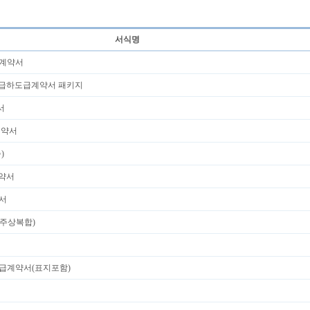
서식명
급계약서
도급하도급계약서 패키지
서
계약서
)
계약서
서
주상복합)
급계약서(표지포함)