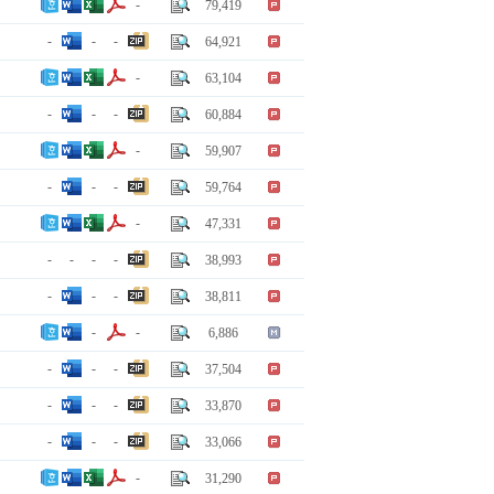
-
79,419
-
-
-
64,921
-
63,104
-
-
-
60,884
-
59,907
-
-
-
59,764
-
47,331
-
-
-
-
38,993
-
-
-
38,811
-
-
6,886
-
-
-
37,504
-
-
-
33,870
-
-
-
33,066
-
31,290