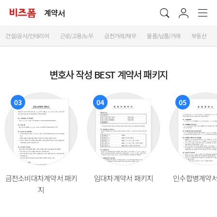
계약서
건설/공사/인테리어
근로/고용/노무
금전거래/채무
물품/납품/거래
부동산
변호사 작성 BEST 계약서 패키지
03
04
05
금전소비대차계약서 패키
임대차계약서 패키지
인수합병계약서
지