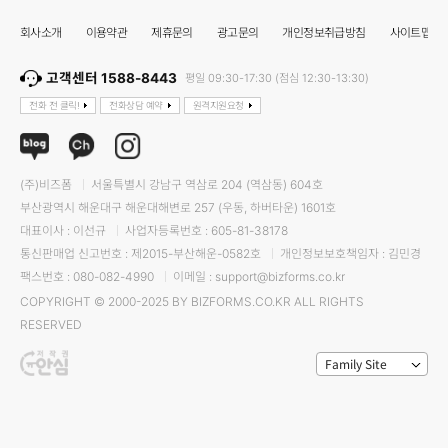
회사소개
이용약관
제휴문의
광고문의
개인정보취급방침
사이트맵
고객센터 1588-8443
평일 09:30-17:30 (점심 12:30-13:30)
전화 전 클릭!
전화상담 예약
원격지원요청
(주)비즈폼
서울특별시 강남구 역삼로 204 (역삼동) 604호
부산광역시 해운대구 해운대해변로 257 (우동, 하버타운) 1601호
대표이사 : 이선규
사업자등록번호 : 605-81-38178
통신판매업 신고번호 : 제2015-부산해운-0582호
개인정보보호책임자 : 김민경
팩스번호 : 080-082-4990
이메일 : support@bizforms.co.kr
COPYRIGHT © 2000-2025 BY BIZFORMS.CO.KR ALL RIGHTS
RESERVED
Family Site